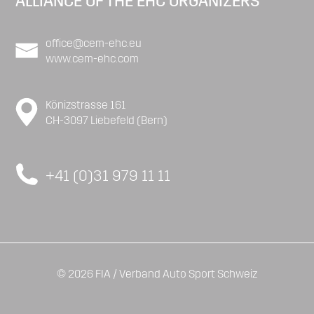
ALLIANCE OF THE EHC ORGANIZERS
office@cem-ehc.eu
www.cem-ehc.com
Könizstrasse 161
CH-3097 Liebefeld (Bern)
+41 (0)31 979 11 11
© 2026 FIA / Verband Auto Sport Schweiz